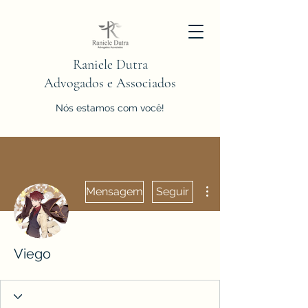
Raniele Dutra
Advogados e Associados
Nós estamos com você!
Mais ações
Mensagem
Seguir
Viego