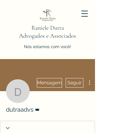
Raniele Dutra
Advogados e Associados
Nós estamos com você!
Mais ações
Mensagem
Seguir
dutraadvs
Administrador
dutraadvs