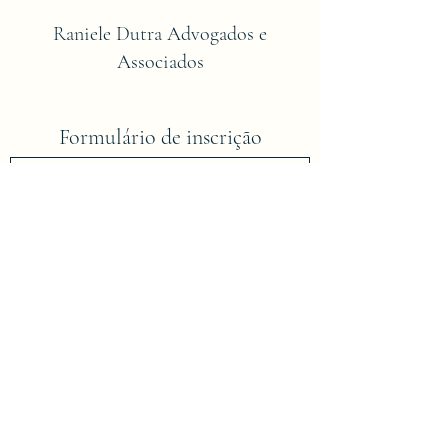
Raniele Dutra Advogados e
Associados
Formulário de inscrição
Enviar
dutra.advs@hotmail.com
Compareça em nosso escritório ou faça seu
agendamento!
(63) 3421-2575
;
(63) 9.8449-
9754
;
(63) 9.9216-6704
.
Rua Av Prefeito João de Souza Lima, Nº. 87,