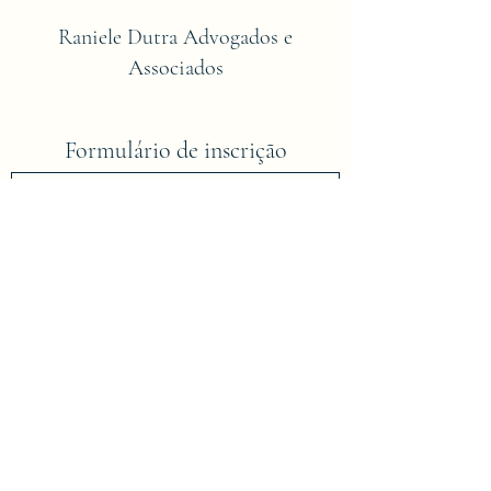
Raniele Dutra Advogados e
Associados
Formulário de inscrição
Enviar
dutra.advs@hotmail.com
Compareça em nosso escritório ou faça seu
agendamento!
(63) 3421-2575
;
(63) 9.8449-
9754
;
(63) 9.9216-6704
.
Rua Av Prefeito João de Souza Lima, Nº. 87,